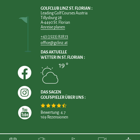
GOLFCLUB LINZ ST. FLORIAN
Leading Golf Courses Austria
Tillysburg 28
A-4490 St. Florian
Anreise planen
+43 (7223) 82873
office@gclinz.at
DAS AKTUELLE
WETTER IN ST. FLORIAN
19 °
DAS SAGEN
GOLFSPIELER ÜBER UNS
Bewertung: 4.7
169 Rezensionen