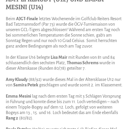
MESINI (U14)
Beim
AJGT-Finale
letztes Wochenende im Golfclub Reiters Resort
Bad Tatzmannsdorf (Par 73) wurde die ÖGV-Turniersaison von
unseren GCL-Tigers abgeschlossen! Während am ersten Tag noch
bei sommerlichen Temperaturen die Sonne schien, gab’s am
Sonntag Regen und nur noch 10 Grad Celsius. Somit herrschten
ganz andere Bedingungen als noch am Tag zuvor.
In der Klasse U16 belegte
Lisa Mair
mit Runden von 81 und 84
schlussendlich den sechsten Platz,
Thomas Schrems
wurde in
dieser Alterskasse (Runden 80/78) geteilter 7.
Amy Klaudy
(88/92) wurde dieses Mal in der Altersklasse U12 nur
von
Samira Petek
geschlagen und wurde somit 2. im Klassement.
Emma
Mesini
lag nach dem ersten Tag mit 3 Schlägen Vorsprung
in Führung und konnte diese bis zum 11. Loch verteidigen – nach
einem Tripple-Bogey auf dem 12. Loch, gefolgt von weiteren
Bogeys am 13., 15. und 16. Loch bedeutet das am Ende ebenfalls
Rang 2
(80/82).