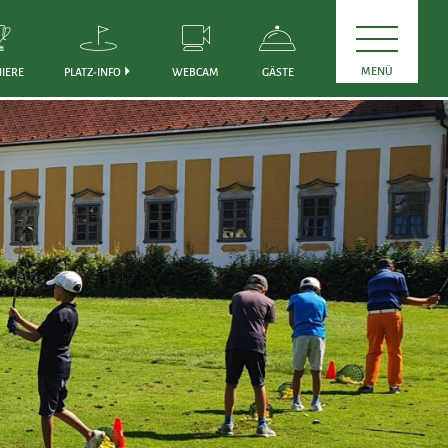
MENÜ
IERE
PLATZ-INFO
WEBCAM
GÄSTE