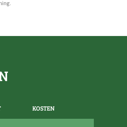
ning.
N
T
KOSTEN