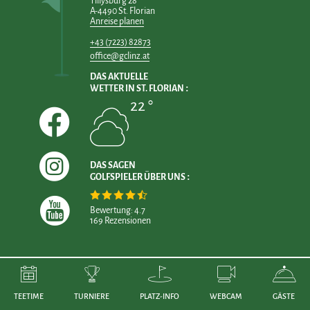
Tillysburg 28
A-4490 St. Florian
Anreise planen
+43 (7223) 82873
office@gclinz.at
DAS AKTUELLE
WETTER IN ST. FLORIAN
22 °
DAS SAGEN
GOLFSPIELER ÜBER UNS
Bewertung: 4.7
169 Rezensionen
TEETIME
TURNIERE
PLATZ-INFO
WEBCAM
GÄSTE