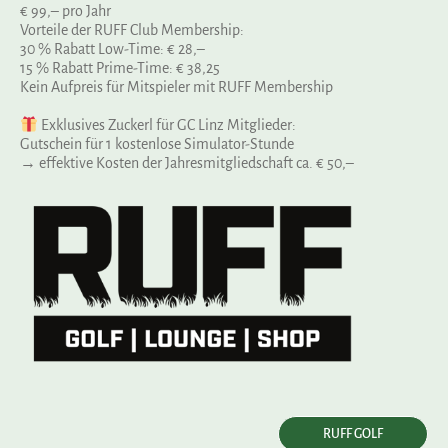
€ 99,– pro Jahr
Vorteile der RUFF Club Membership:
30 % Rabatt Low-Time: € 28,–
15 % Rabatt Prime-Time: € 38,25
Kein Aufpreis für Mitspieler mit RUFF Membership
Exklusives Zuckerl für GC Linz Mitglieder:
Gutschein für 1 kostenlose Simulator-Stunde
→ effektive Kosten der Jahresmitgliedschaft ca. € 50,–
RUFF GOLF