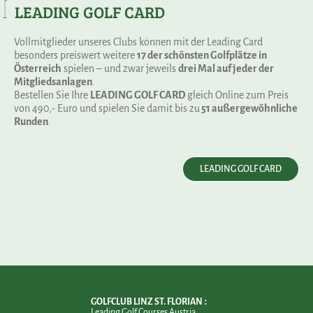
LEADING GOLF CARD
Vollmitglieder unseres Clubs können mit der Leading Card
besonders preiswert weitere
17 der schönsten Golfplätze in
Österreich
spielen – und zwar jeweils
drei Mal auf jeder der
Mitgliedsanlagen
.
Bestellen Sie Ihre
LEADING GOLF CARD
gleich Online zum Preis
von 490,- Euro und spielen Sie damit bis zu
51 außergewöhnliche
Runden
.
LEADING GOLF CARD
GOLFCLUB LINZ ST. FLORIAN
Leading Golf Courses Austria