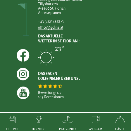
Tillysburg 28
A-4490 St. Florian
Anreise planen
+43 (7223) 82873
office@gclinz.at
DAS AKTUELLE
WETTER IN ST. FLORIAN
23 °
DAS SAGEN
GOLFSPIELER ÜBER UNS
Bewertung: 4.7
169 Rezensionen
TEETIME
TURNIERE
PLATZ-INFO
WEBCAM
GÄSTE