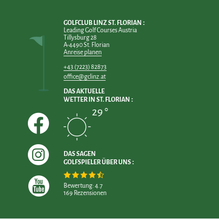
GOLFCLUB LINZ ST. FLORIAN
Leading Golf Courses Austria
Tillysburg 28
A-4490 St. Florian
Anreise planen
+43 (7223) 82873
office@gclinz.at
DAS AKTUELLE
WETTER IN ST. FLORIAN
29 °
DAS SAGEN
GOLFSPIELER ÜBER UNS
Bewertung: 4.7
169 Rezensionen