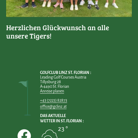
Herzlichen Glückwunsch an alle
unsere Tigers!
GOLFCLUB LINZ ST. FLORIAN
Leading Golf Courses Austria
Tillysburg 28
A-4490 St. Florian
Anreise planen
+43 (7223) 82873
office@gclinz.at
DAS AKTUELLE
WETTER IN ST. FLORIAN
23 °