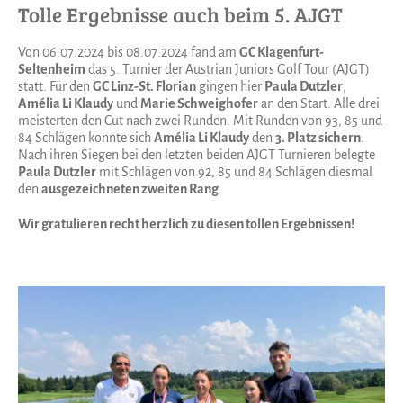
Tolle Ergebnisse auch beim 5. AJGT
Von 06.07.2024 bis 08.07.2024 fand am
GC Klagenfurt-
Seltenheim
das 5. Turnier der Austrian Juniors Golf Tour (AJGT)
statt. Für den
GC Linz-St. Florian
gingen hier
Paula Dutzler
,
Amélia Li Klaudy
und
Marie Schweighofer
an den Start. Alle drei
meisterten den Cut nach zwei Runden. Mit Runden von 93, 85 und
84 Schlägen konnte sich
Amélia Li Klaudy
den
3. Platz sichern
.
Nach ihren Siegen bei den letzten beiden AJGT Turnieren belegte
Paula Dutzler
mit Schlägen von 92, 85 und 84 Schlägen diesmal
den
ausgezeichneten zweiten Rang
.
Wir gratulieren recht herzlich zu diesen tollen Ergebnissen!