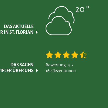
20 °
DAS AKTUELLE
 IN ST. FLORIAN
DAS SAGEN
Bewertung: 4.7
IELER ÜBER UNS
169 Rezensionen