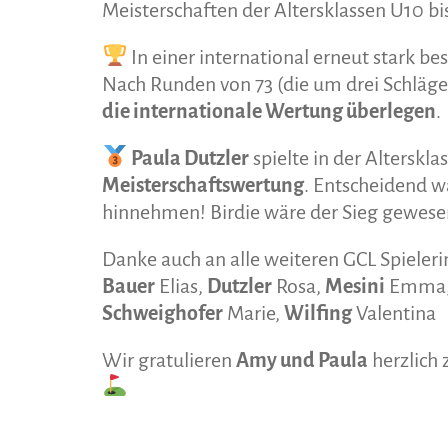
Meisterschaften der Altersklassen U10 bi
In einer international erneut stark be
Nach Runden von 73 (die um drei Schläge
die internationale Wertung überlegen
.
Paula Dutzler
spielte in der Alterskla
Meisterschaftswertung
. Entscheidend wa
hinnehmen! Birdie wäre der Sieg gewesen
Danke auch an alle weiteren GCL Spielerin
Bauer
Elias,
Dutzler
Rosa,
Mesini
Emma
Schweighofer
Marie,
Wilfing
Valentina
Wir gratulieren
Amy und Paula
herzlich 