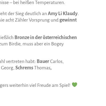
nisse – bei heißen Temperaturen.
eht der Sieg deutlich an
Amy Li Klaudy
.
sie acht Zähler Vorsprung und
gewinnt
ließlich
Bronze in der österreichischen
 zum Birdie, muss aber ein Bogey
ahl vertreten habt:
Bauer
Carlos,
Georg,
Schrems
Thomas
,
gers weiterhin viel Freude am Spiel!