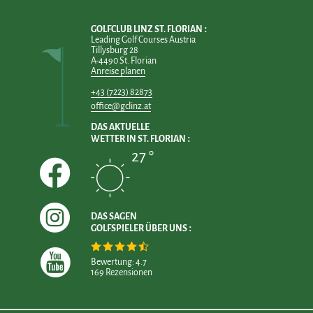
GOLFCLUB LINZ ST. FLORIAN
Leading Golf Courses Austria
Tillysburg 28
A-4490 St. Florian
Anreise planen
+43 (7223) 82873
office@gclinz.at
DAS AKTUELLE
WETTER IN ST. FLORIAN
27 °
DAS SAGEN
GOLFSPIELER ÜBER UNS
Bewertung: 4.7
169 Rezensionen