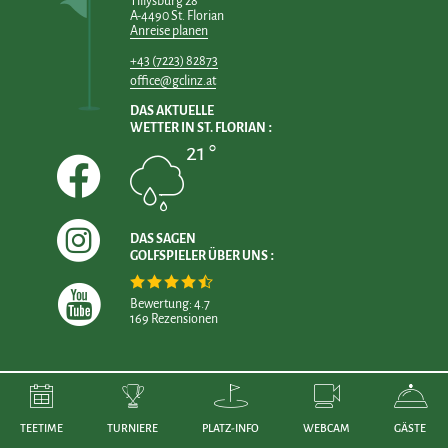
Tillysburg 28
A-4490 St. Florian
Anreise planen
+43 (7223) 82873
office@gclinz.at
DAS AKTUELLE
WETTER IN ST. FLORIAN
21 °
DAS SAGEN
GOLFSPIELER ÜBER UNS
Bewertung: 4.7
169 Rezensionen
TEETIME
TURNIERE
PLATZ-INFO
WEBCAM
GÄSTE