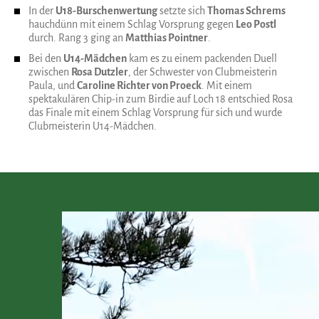
In der
U18-Burschenwertung
setzte sich
Thomas Schrems
hauchdünn mit einem Schlag Vorsprung gegen
Leo Postl
durch. Rang 3 ging an
Matthias Pointner
.
Bei den
U14-Mädchen
kam es zu einem packenden Duell
zwischen
Rosa Dutzler
, der Schwester von Clubmeisterin
Paula, und
Caroline Richter von Proeck
. Mit einem
spektakulären Chip-in zum Birdie auf Loch 18 entschied Rosa
das Finale mit einem Schlag Vorsprung für sich und wurde
Clubmeisterin U14-Mädchen.