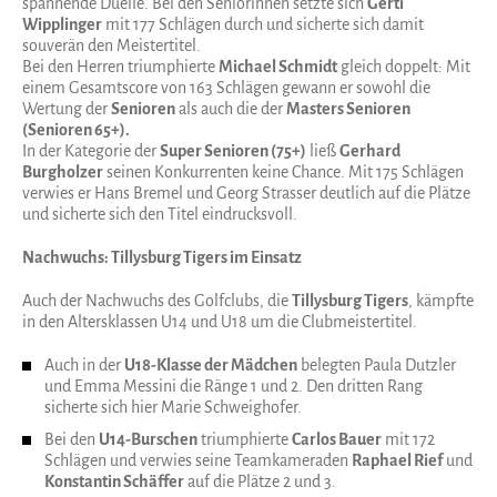
spannende Duelle. Bei den Seniorinnen setzte sich
Gerti
Wipplinger
mit 177 Schlägen durch und sicherte sich damit
souverän den Meistertitel.
Bei den Herren triumphierte
Michael Schmidt
gleich doppelt: Mit
einem Gesamtscore von 163 Schlägen gewann er sowohl die
Wertung der
Senioren
als auch die der
Masters Senioren
(Senioren 65+).
In der Kategorie der
Super Senioren (75+)
ließ
Gerhard
Burgholzer
seinen Konkurrenten keine Chance. Mit 175 Schlägen
verwies er Hans Bremel und Georg Strasser deutlich auf die Plätze
und sicherte sich den Titel eindrucksvoll.
Nachwuchs: Tillysburg Tigers im Einsatz
Auch der Nachwuchs des Golfclubs, die
Tillysburg Tigers
, kämpfte
in den Altersklassen U14 und U18 um die Clubmeistertitel.
Auch in der
U18-Klasse der Mädchen
belegten Paula Dutzler
und Emma Messini die Ränge 1 und 2. Den dritten Rang
sicherte sich hier Marie Schweighofer.
Bei den
U14-Burschen
triumphierte
Carlos Bauer
mit 172
Schlägen und verwies seine Teamkameraden
Raphael Rief
und
Konstantin Schäffer
auf die Plätze 2 und 3.