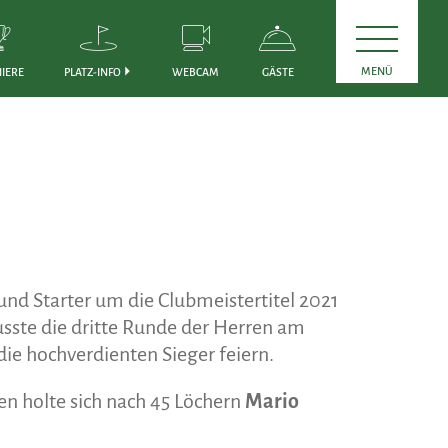
MENÜ
IERE
PLATZ-INFO
WEBCAM
GÄSTE
nd Starter um die Clubmeistertitel 2021
sste die dritte Runde der Herren am
e hochverdienten Sieger feiern.
en holte sich nach 45 Löchern
Mario