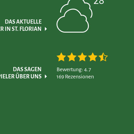
28 °
DAS AKTUELLE
 IN ST. FLORIAN
DAS SAGEN
Bewertung: 4.7
IELER ÜBER UNS
169 Rezensionen