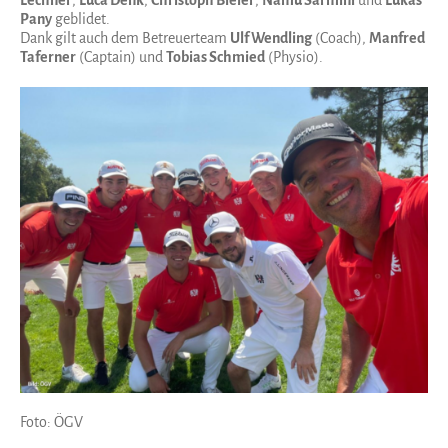
Lechner
,
Luca Denk
,
Christoph Bleier
,
Namu Sarmini
und
Lukas
Pany
geblidet.
Dank gilt auch dem Betreuerteam
Ulf Wendling
(Coach),
Manfred
Taferner
(Captain) und
Tobias Schmied
(Physio).
Foto: ÖGV