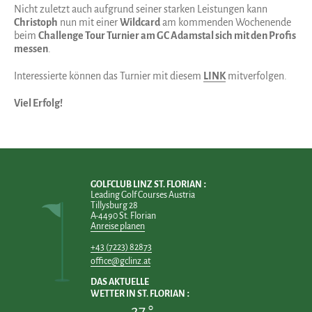
Nicht zuletzt auch aufgrund seiner starken Leistungen kann
Christoph
nun mit einer
Wildcard
am kommenden Wochenende
beim
Challenge Tour Turnier am GC Adamstal sich mit den Profis
messen
.
Interessierte können das Turnier mit diesem
LINK
mitverfolgen.
Viel Erfolg!
GOLFCLUB LINZ ST. FLORIAN
Leading Golf Courses Austria
Tillysburg 28
A-4490 St. Florian
Anreise planen
+43 (7223) 82873
office@gclinz.at
DAS AKTUELLE
WETTER IN ST. FLORIAN
27 °