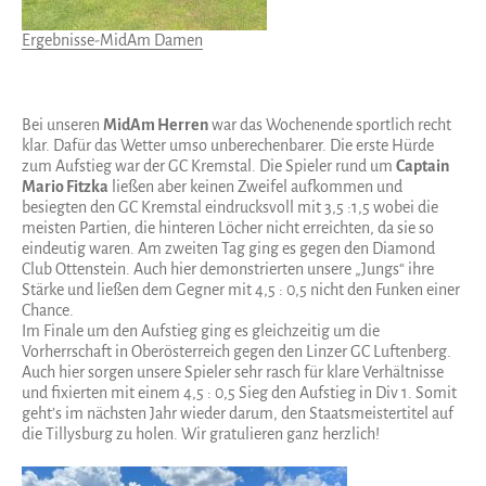
Ergebnisse-MidAm Damen
Bei unseren
MidAm Herren
war das Wochenende sportlich recht
klar. Dafür das Wetter umso unberechenbarer. Die erste Hürde
zum Aufstieg war der GC Kremstal. Die Spieler rund um
Captain
Mario Fitzka
ließen aber keinen Zweifel aufkommen und
besiegten den GC Kremstal eindrucksvoll mit 3,5 :1,5 wobei die
meisten Partien, die hinteren Löcher nicht erreichten, da sie so
eindeutig waren. Am zweiten Tag ging es gegen den Diamond
Club Ottenstein. Auch hier demonstrierten unsere „Jungs“ ihre
Stärke und ließen dem Gegner mit 4,5 : 0,5 nicht den Funken einer
Chance.
Im Finale um den Aufstieg ging es gleichzeitig um die
Vorherrschaft in Oberösterreich gegen den Linzer GC Luftenberg.
Auch hier sorgen unsere Spieler sehr rasch für klare Verhältnisse
und fixierten mit einem 4,5 : 0,5 Sieg den Aufstieg in Div 1. Somit
geht’s im nächsten Jahr wieder darum, den Staatsmeistertitel auf
die Tillysburg zu holen. Wir gratulieren ganz herzlich!