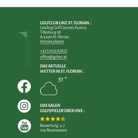
GOLFCLUB LINZ ST. FLORIAN
Leading Golf Courses Austria
Tillysburg 28
A-4490 St. Florian
Anreise planen
+43 (7223) 82873
office@gclinz.at
DAS AKTUELLE
WETTER IN ST. FLORIAN
31 °
DAS SAGEN
GOLFSPIELER ÜBER UNS
Bewertung: 4.7
169 Rezensionen