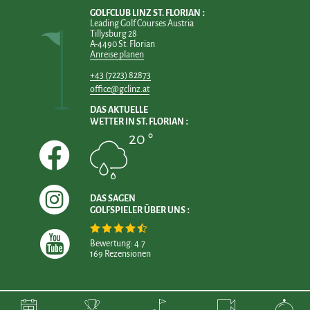
GOLFCLUB LINZ ST. FLORIAN
Leading Golf Courses Austria
Tillysburg 28
A-4490 St. Florian
Anreise planen
+43 (7223) 82873
office@gclinz.at
DAS AKTUELLE
WETTER IN ST. FLORIAN
20 °
DAS SAGEN
GOLFSPIELER ÜBER UNS
Bewertung: 4.7
169 Rezensionen