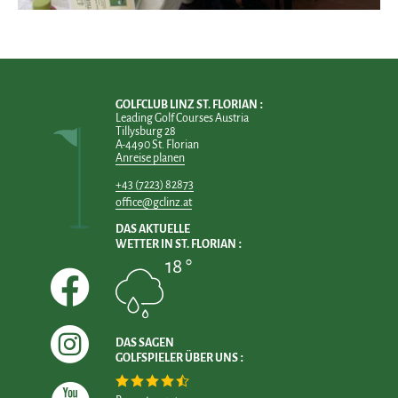
GOLFCLUB LINZ ST. FLORIAN
Leading Golf Courses Austria
Tillysburg 28
A-4490 St. Florian
Anreise planen
+43 (7223) 82873
office@gclinz.at
DAS AKTUELLE
WETTER IN ST. FLORIAN
18 °
DAS SAGEN
GOLFSPIELER ÜBER UNS