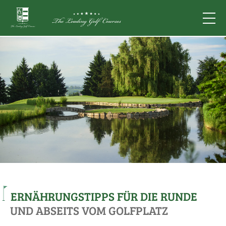
ERNÄHRUNGSTIPPS FÜR DIE RUNDE
UND ABSEITS VOM GOLFPLATZ