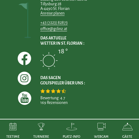
Tillysburg 28
A-4490 St. Florian
Anreise planen
+43 (7223) 82873
office@gclinz.at
DAS AKTUELLE
WETTER IN ST. FLORIAN
18 °
DAS SAGEN
GOLFSPIELER ÜBER UNS
Bewertung: 4.7
169 Rezensionen
TEETIME
TURNIERE
PLATZ-INFO
WEBCAM
GÄSTE