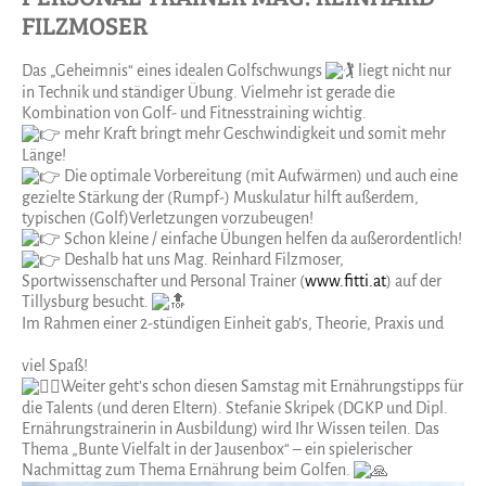
FILZMOSER
Das „Geheimnis“ eines idealen Golfschwungs
liegt nicht nur
in Technik und ständiger Übung. Vielmehr ist gerade die
Kombination von Golf- und Fitnesstraining wichtig.
mehr Kraft bringt mehr Geschwindigkeit und somit mehr
Länge!
Die optimale Vorbereitung (mit Aufwärmen) und auch eine
gezielte Stärkung der (Rumpf-) Muskulatur hilft außerdem,
typischen (Golf)Verletzungen vorzubeugen!
Schon kleine / einfache Übungen helfen da außerordentlich!
Deshalb hat uns Mag. Reinhard Filzmoser,
Sportwissenschafter und Personal Trainer (
www.fitti.at
) auf der
Tillysburg besucht.
Im Rahmen einer 2-stündigen Einheit gab’s, Theorie, Praxis und
viel Spaß!
Weiter geht’s schon diesen Samstag mit Ernährungstipps für
die Talents (und deren Eltern). Stefanie Skripek (DGKP und Dipl.
Ernährungstrainerin in Ausbildung) wird Ihr Wissen teilen. Das
Thema „Bunte Vielfalt in der Jausenbox“ – ein spielerischer
Nachmittag zum Thema Ernährung beim Golfen.