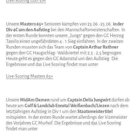
Live-Scoring Golf EM
Unsere
Masters 65+
Senioren kämpfen von 23.06.-25.06.
in der
Div 4C um den Aufstieg
bei den Mannschaftsmeisterschaften. In
der ersten Runde konnten unsere „Jungs“ gegen den GC Herzog
Tassilo einen ungefährdeten 4 : 1 Sieg einfahren. In der zweiten
Runden mussten sich das Team von
Captain Arthur Rathner
gegen den GC Haugschlag- Waldviertel mit 2.5 : 2,5 begnügen.
Heute geht es gegen den GC Adamstal um den Aufstieg. Die
Ergebnisse und das Live Scoring findet man unter
Live-Scoring Masters 65+
Unsere
MidAm Damen
rund um
Captain Delia Jungwirt
dürfen ab
heute am
Golf & Landclub Ennstal Weißenbach/Liezen
nach dem
letztjährigen Aufstieg in Div 1 um den
Staatsmeistertitel
mitspielen. In der ersten Runde wartet allerdings der Vizemeister
des Vorjahres GC Murhof. Die Ergebnisse und das Live Scoring
findet man unter