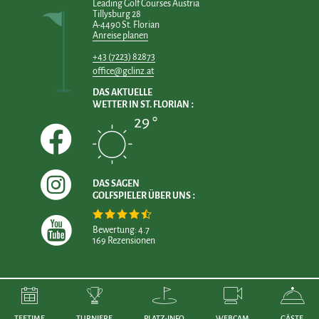
Leading Golf Courses Austria
Tillysburg 28
A-4490 St. Florian
Anreise planen
+43 (7223) 82873
office@gclinz.at
DAS AKTUELLE
WETTER IN ST. FLORIAN
29 °
DAS SAGEN
GOLFSPIELER ÜBER UNS
Bewertung: 4.7
169 Rezensionen
TEETIME
TURNIERE
PLATZ-INFO
WEBCAM
GÄSTE