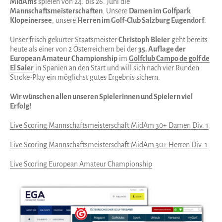
MidAms
spielen von 24. bis 26. Juni die
Mannschaftsmeisterschaften
. Unsere
Damen im Golfpark
Klopeinersee
, unsere
Herren im Golf-Club Salzburg Eugendorf
.
Unser frisch gekürter Staatsmeister
Christoph Bleier
geht bereits
heute als einer von 2 Österreichern bei der
35. Auflage der
European Amateur Championship
im
Golfclub Campo de golf de
El Saler
in Spanien an den Start und will sich nach vier Runden
Stroke-Play ein möglichst gutes Ergebnis sichern.
Wir wünschen allen unseren Spielerinnen und Spielern viel
Erfolg!
Live Scoring Mannschaftsmeisterschaft MidAm 30+ Damen Div. 1
Live Scoring Mannschaftsmeisterschaft MidAm 30+ Herren Div. 1
Live Scoring European Amateur Championship