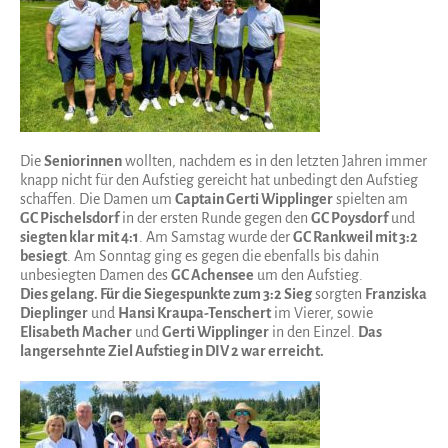
Die
Seniorinnen
wollten, nachdem es in den letzten Jahren immer
knapp nicht für den Aufstieg gereicht hat unbedingt den Aufstieg
schaffen. Die Damen um
Captain Gerti Wipplinger
spielten am
GC Pischelsdorf
in der ersten Runde gegen den
GC Poysdorf
und
siegten klar mit 4:1
. Am Samstag wurde der
GC Rankweil mit 3:2
besiegt
. Am Sonntag ging es gegen die ebenfalls bis dahin
unbesiegten Damen des
GC Achensee
um den Aufstieg.
Dies gelang. Für die Siegespunkte zum 3:2 Sieg
sorgten
Franziska
Dieplinger
und
Hansi Kraupa-Tenschert
im Vierer, sowie
Elisabeth Macher
und
Gerti Wipplinger
in den Einzel.
Das
langersehnte Ziel Aufstieg in DIV 2 war erreicht.