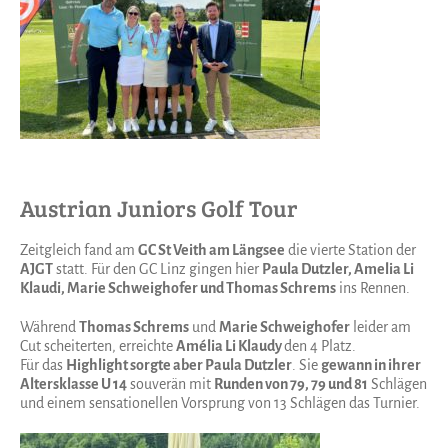
Austrian Juniors Golf Tour
Zeitgleich fand am
GC St Veith am Längsee
die vierte Station der
AJGT
statt. Für den GC Linz gingen hier
Paula Dutzler, Amelia Li
Klaudi, Marie Schweighofer und Thomas Schrems
ins Rennen.
Während
Thomas Schrems
und
Marie Schweighofer
leider am
Cut scheiterten, erreichte
Amélia Li Klaudy
den 4 Platz.
Für das
Highlight sorgte aber Paula Dutzler
. Sie
gewann in ihrer
Altersklasse U 14
souverän mit
Runden von 79, 79 und 81
Schlägen
und einem sensationellen Vorsprung von 13 Schlägen das Turnier.