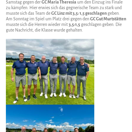
Samstag gegen der
GC Maria Theresia
um den Einzug ins Finale
zu kämpfen. Hier erwies sich das gegnerische Team zu stark und
musste sich das Team de
GC Linz mit 3,5: 1,5 geschlagen
geben.
Am Sonntag im Spiel um Platz drei gegen den
GC Gut Murtstätten
musste sich die Herren wieder mit
3,5:1,5
geschlagen geben. Die
gute Nachricht, die Klasse wurde gehalten.