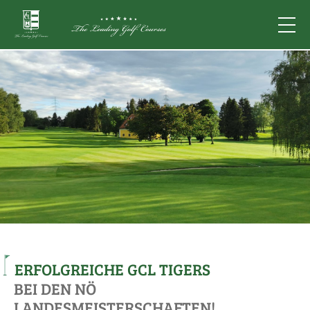
ERFOLGREICHE GCL TIGERS
BEI DEN NÖ
LANDESMEISTERSCHAFTEN!