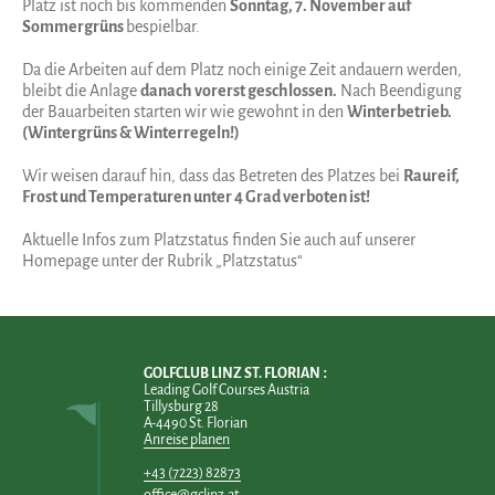
Platz ist noch bis kommenden
Sonntag, 7. November auf
Sommergrüns
bespielbar.
Da die Arbeiten auf dem Platz noch einige Zeit andauern werden,
bleibt die Anlage
danach vorerst geschlossen.
Nach Beendigung
der Bauarbeiten starten wir wie gewohnt in den
Winterbetrieb.
(Wintergrüns & Winterregeln!)
Wir weisen darauf hin, dass das Betreten des Platzes bei
Raureif,
Frost und Temperaturen unter 4 Grad verboten ist!
Aktuelle Infos zum Platzstatus finden Sie auch auf unserer
Homepage unter der Rubrik „Platzstatus“
GOLFCLUB LINZ ST. FLORIAN
Leading Golf Courses Austria
Tillysburg 28
A-4490 St. Florian
Anreise planen
+43 (7223) 82873