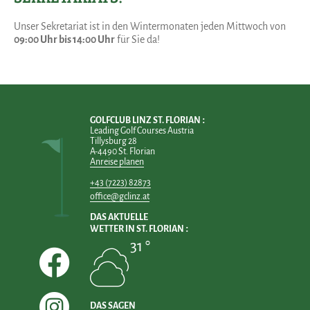
Unser Sekretariat ist in den Wintermonaten jeden Mittwoch von
09:00 Uhr bis 14:00 Uhr
für Sie da!
GOLFCLUB LINZ ST. FLORIAN
Leading Golf Courses Austria
Tillysburg 28
A-4490 St. Florian
Anreise planen
+43 (7223) 82873
office@gclinz.at
DAS AKTUELLE
WETTER IN ST. FLORIAN
31 °
DAS SAGEN