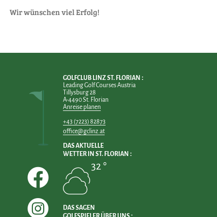
Wir wünschen viel Erfolg!
GOLFCLUB LINZ ST. FLORIAN
Leading Golf Courses Austria
Tillysburg 28
A-4490 St. Florian
Anreise planen
+43 (7223) 82873
office@gclinz.at
DAS AKTUELLE
WETTER IN ST. FLORIAN
32 °
DAS SAGEN
GOLFSPIELER ÜBER UNS