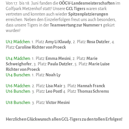
Von 17. bis 18. Juni fanden die
OÖGV-Landesmeisterschaften
im
Golfpark Metzenhof statt! Unsere
GCL Tigers
waren stark
vertreten und konnten auch wieder
Spitzenplatzierungen
erreichen. Neben den Einzelerfolgen freut uns auch besonders,
dass unsere Tigers in der
Teamwertung zur Nummer 1
gekürt
wurden!
U12 Mädchen:
1. Platz
Amy Li Klaudy
, 2. Platz
Rosa Dutzler
, 4.
Platz
Caroline Richter von Proeck
U14 Mädchen:
1. Platz
Emma Mesini
, 2. Platz
Marie
Schweighofer
, 3. Platz
Paula Dutzler
, 5. Platz
Marie Luise
Richter von Proeck
U14 Burschen:
1. Platz
Noah Ly
U16 Mädchen:
2. Platz
Lisa Mair
3. Platz
Hannah Franck
U16 Burschen:
3. Platz
Leo Postl
4. Platz
Thomas Schrems
U18 Burschen:
3. Platz
Victor Mesini
Herzlichen Glückwunsch allen GCL-Tigers zu den tollen Erfolgen!